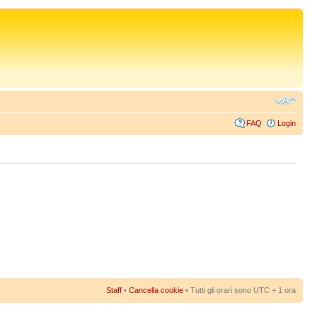
FAQ
Login
Staff
•
Cancella cookie
• Tutti gli orari sono UTC + 1 ora