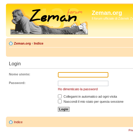
Zeman.org
Il forum ufficiale di Zdenek
Zeman.org
‹
Indice
Login
Nome utente:
Password:
Ho dimenticato la password
Collegami in automatico ad ogni visita
Nascondi il mio stato per questa sessione
Indice
Pri