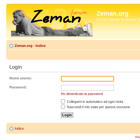
Zeman.org
Il forum ufficiale di Zdenek
Zeman.org
‹
Indice
Login
Nome utente:
Password:
Ho dimenticato la password
Collegami in automatico ad ogni visita
Nascondi il mio stato per questa sessione
Indice
Pri