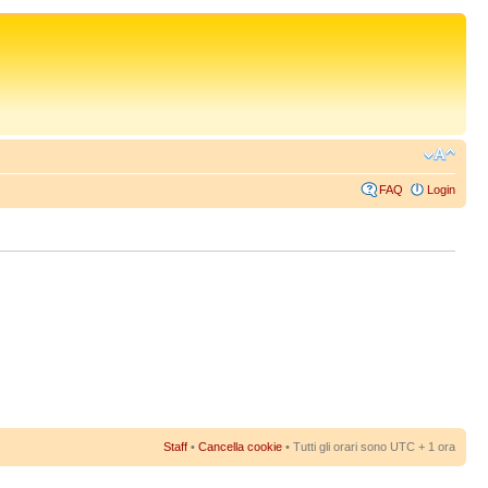
FAQ
Login
Staff
•
Cancella cookie
• Tutti gli orari sono UTC + 1 ora