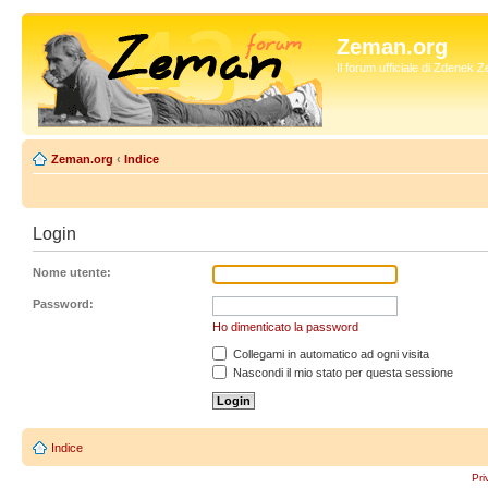
Zeman.org
Il forum ufficiale di Zdenek
Zeman.org
‹
Indice
Login
Nome utente:
Password:
Ho dimenticato la password
Collegami in automatico ad ogni visita
Nascondi il mio stato per questa sessione
Indice
Pri