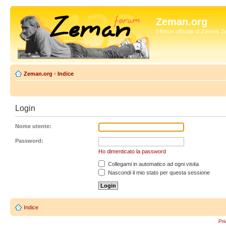
Zeman.org
Il forum ufficiale di Zdenek
Zeman.org
‹
Indice
Login
Nome utente:
Password:
Ho dimenticato la password
Collegami in automatico ad ogni visita
Nascondi il mio stato per questa sessione
Indice
Pri