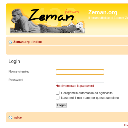
Zeman.org
Il forum ufficiale di Zdenek
Zeman.org
‹
Indice
Login
Nome utente:
Password:
Ho dimenticato la password
Collegami in automatico ad ogni visita
Nascondi il mio stato per questa sessione
Indice
Pri