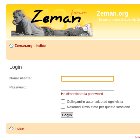
Zeman.org
Il forum ufficiale di Zdenek
Zeman.org
‹
Indice
Login
Nome utente:
Password:
Ho dimenticato la password
Collegami in automatico ad ogni visita
Nascondi il mio stato per questa sessione
Indice
Pri