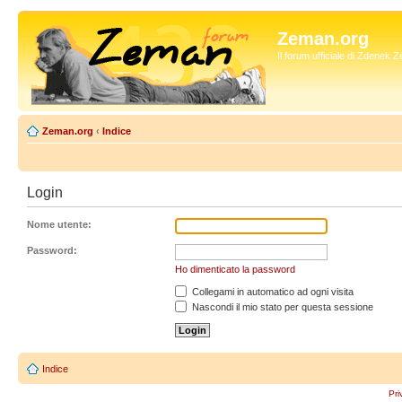
Zeman.org
Il forum ufficiale di Zdenek
Zeman.org
‹
Indice
Login
Nome utente:
Password:
Ho dimenticato la password
Collegami in automatico ad ogni visita
Nascondi il mio stato per questa sessione
Indice
Pri