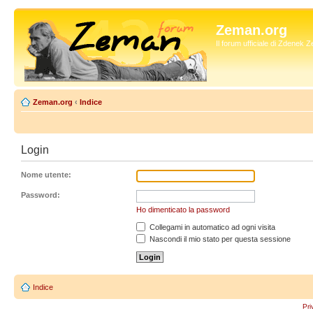
Zeman.org
Il forum ufficiale di Zdenek
Zeman.org
‹
Indice
Login
Nome utente:
Password:
Ho dimenticato la password
Collegami in automatico ad ogni visita
Nascondi il mio stato per questa sessione
Indice
Pri