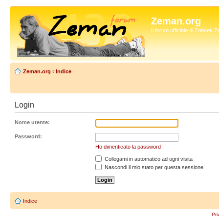
Zeman.org
Il forum ufficiale di Zdenek
Zeman.org
‹
Indice
Login
Nome utente:
Password:
Ho dimenticato la password
Collegami in automatico ad ogni visita
Nascondi il mio stato per questa sessione
Indice
Pri