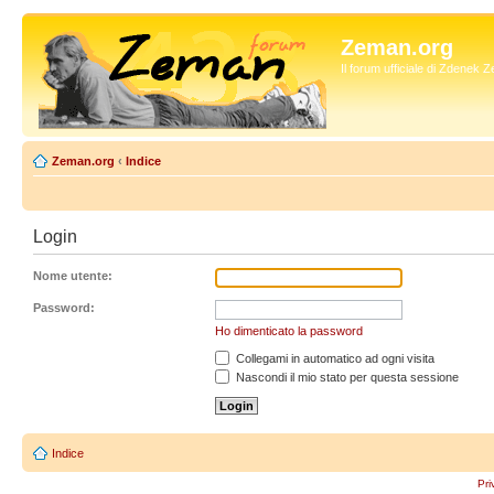
Zeman.org
Il forum ufficiale di Zdenek
Zeman.org
‹
Indice
Login
Nome utente:
Password:
Ho dimenticato la password
Collegami in automatico ad ogni visita
Nascondi il mio stato per questa sessione
Indice
Pri