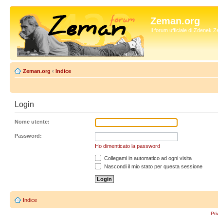
Zeman.org
Il forum ufficiale di Zdenek
Zeman.org
‹
Indice
Login
Nome utente:
Password:
Ho dimenticato la password
Collegami in automatico ad ogni visita
Nascondi il mio stato per questa sessione
Indice
Pri