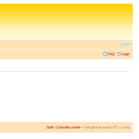
FAQ
Login
Staff
•
Cancella cookie
• Tutti gli orari sono UTC + 1 ora