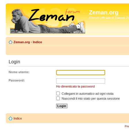
Zeman.org
Il forum ufficiale di Zdenek
Zeman.org
‹
Indice
Login
Nome utente:
Password:
Ho dimenticato la password
Collegami in automatico ad ogni visita
Nascondi il mio stato per questa sessione
Indice
Pri