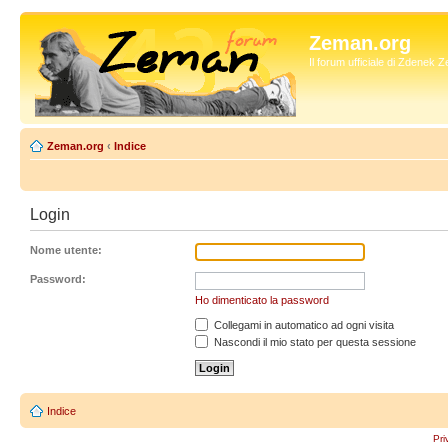
Zeman.org
Il forum ufficiale di Zdenek
Zeman.org
‹
Indice
Login
Nome utente:
Password:
Ho dimenticato la password
Collegami in automatico ad ogni visita
Nascondi il mio stato per questa sessione
Indice
Pri