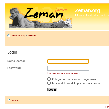
Zeman.org
Il forum ufficiale di Zdenek
Zeman.org
‹
Indice
Login
Nome utente:
Password:
Ho dimenticato la password
Collegami in automatico ad ogni visita
Nascondi il mio stato per questa sessione
Indice
Pri