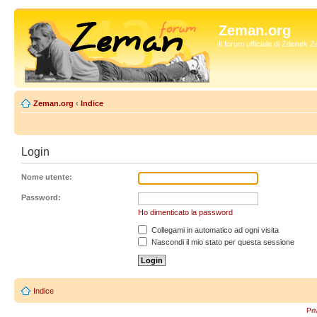
Zeman.org
Il forum ufficiale di Zdenek
Zeman.org
‹
Indice
Login
Nome utente:
Password:
Ho dimenticato la password
Collegami in automatico ad ogni visita
Nascondi il mio stato per questa sessione
Indice
Pri