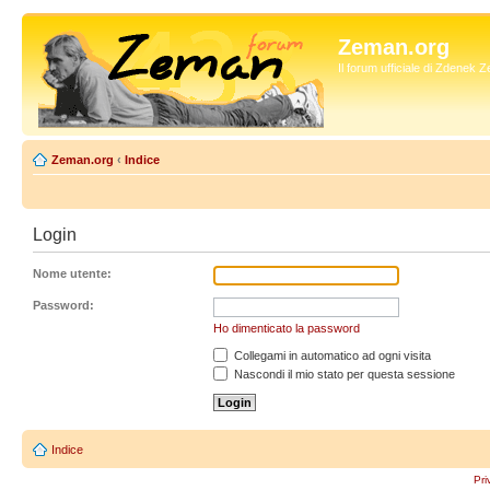
Zeman.org
Il forum ufficiale di Zdenek
Zeman.org
‹
Indice
Login
Nome utente:
Password:
Ho dimenticato la password
Collegami in automatico ad ogni visita
Nascondi il mio stato per questa sessione
Indice
Pri