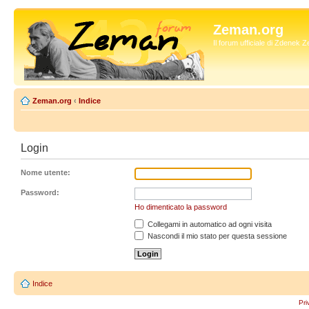
Zeman.org
Il forum ufficiale di Zdenek
Zeman.org
‹
Indice
Login
Nome utente:
Password:
Ho dimenticato la password
Collegami in automatico ad ogni visita
Nascondi il mio stato per questa sessione
Indice
Pri