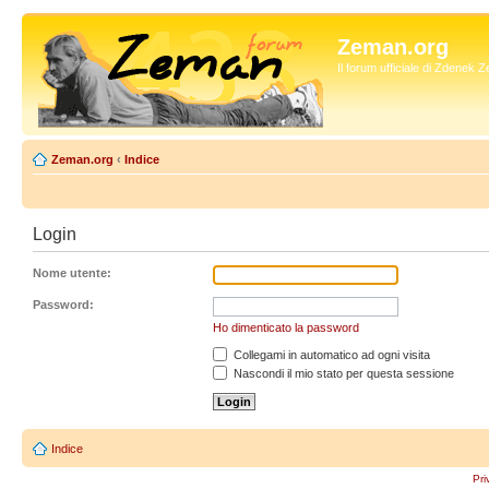
Zeman.org
Il forum ufficiale di Zdenek
Zeman.org
‹
Indice
Login
Nome utente:
Password:
Ho dimenticato la password
Collegami in automatico ad ogni visita
Nascondi il mio stato per questa sessione
Indice
Pri