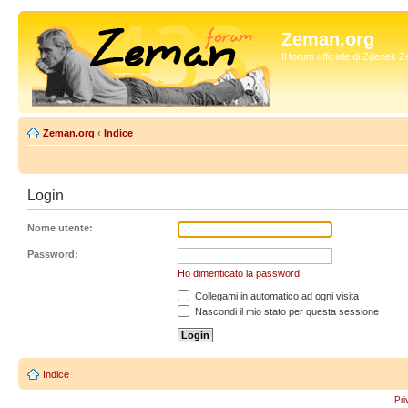
Zeman.org
Il forum ufficiale di Zdenek
Zeman.org
‹
Indice
Login
Nome utente:
Password:
Ho dimenticato la password
Collegami in automatico ad ogni visita
Nascondi il mio stato per questa sessione
Indice
Pri