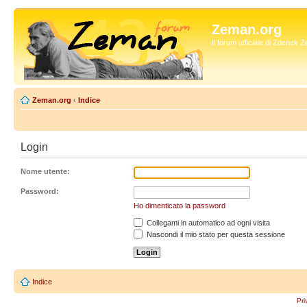
Zeman.org
Il forum ufficiale di Zdenek
Zeman.org
‹
Indice
Login
Nome utente:
Password:
Ho dimenticato la password
Collegami in automatico ad ogni visita
Nascondi il mio stato per questa sessione
Indice
Pri