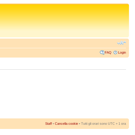
FAQ
Login
Staff
•
Cancella cookie
• Tutti gli orari sono UTC + 1 ora