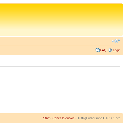
FAQ
Login
Staff
•
Cancella cookie
• Tutti gli orari sono UTC + 1 ora