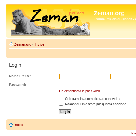
Zeman.org
Il forum ufficiale di Zdenek
Zeman.org
‹
Indice
Login
Nome utente:
Password:
Ho dimenticato la password
Collegami in automatico ad ogni visita
Nascondi il mio stato per questa sessione
Indice
Pri