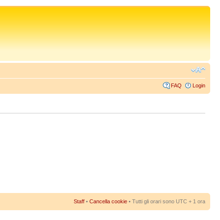
FAQ
Login
Staff
•
Cancella cookie
• Tutti gli orari sono UTC + 1 ora