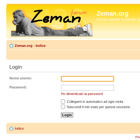
Zeman.org
Il forum ufficiale di Zdenek
Zeman.org
‹
Indice
Login
Nome utente:
Password:
Ho dimenticato la password
Collegami in automatico ad ogni visita
Nascondi il mio stato per questa sessione
Indice
Pri