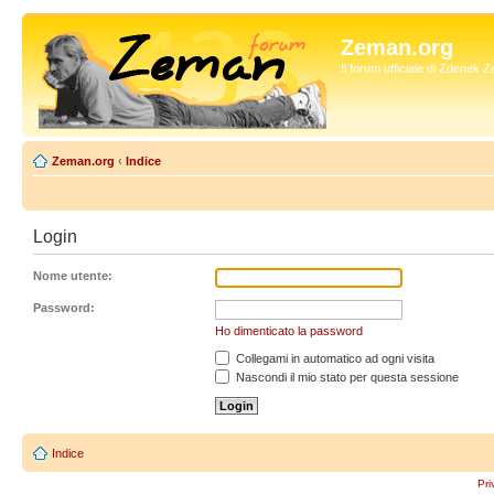
Zeman.org
Il forum ufficiale di Zdenek
Zeman.org
‹
Indice
Login
Nome utente:
Password:
Ho dimenticato la password
Collegami in automatico ad ogni visita
Nascondi il mio stato per questa sessione
Indice
Pri