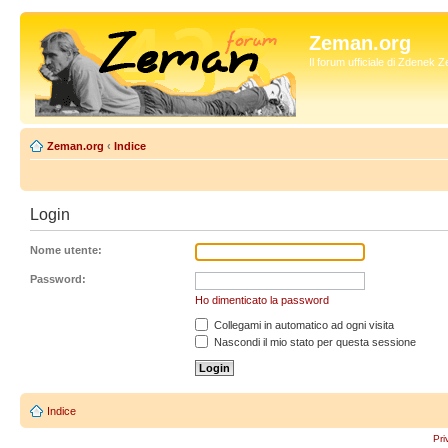
Zeman.org
Il forum ufficiale di Zdenek
Zeman.org
‹
Indice
Login
Nome utente:
Password:
Ho dimenticato la password
Collegami in automatico ad ogni visita
Nascondi il mio stato per questa sessione
Indice
Pri