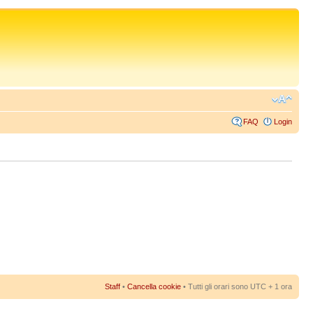
FAQ
Login
Staff
•
Cancella cookie
• Tutti gli orari sono UTC + 1 ora