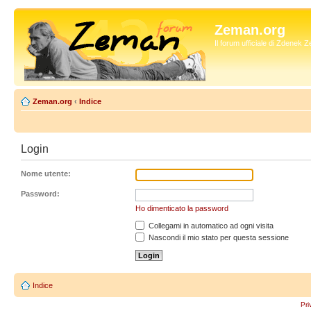
Zeman.org
Il forum ufficiale di Zdenek
Zeman.org
‹
Indice
Login
Nome utente:
Password:
Ho dimenticato la password
Collegami in automatico ad ogni visita
Nascondi il mio stato per questa sessione
Indice
Pri