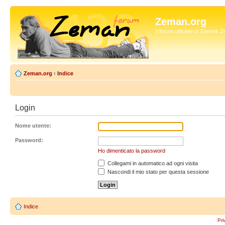
Zeman.org
Il forum ufficiale di Zdenek
Zeman.org
‹
Indice
Login
Nome utente:
Password:
Ho dimenticato la password
Collegami in automatico ad ogni visita
Nascondi il mio stato per questa sessione
Indice
Pri