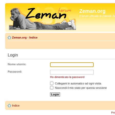
Zeman.org
Il forum ufficiale di Zdenek
Zeman.org
‹
Indice
Login
Nome utente:
Password:
Ho dimenticato la password
Collegami in automatico ad ogni visita
Nascondi il mio stato per questa sessione
Indice
Pri