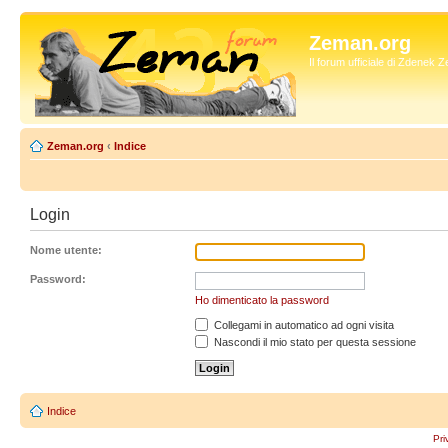
Zeman.org
Il forum ufficiale di Zdenek
Zeman.org
‹
Indice
Login
Nome utente:
Password:
Ho dimenticato la password
Collegami in automatico ad ogni visita
Nascondi il mio stato per questa sessione
Indice
Pri