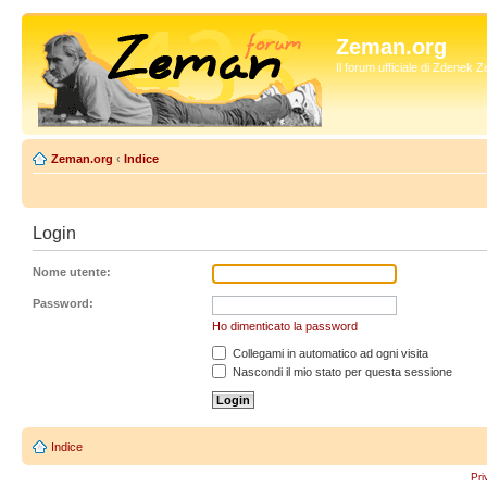
Zeman.org
Il forum ufficiale di Zdenek
Zeman.org
‹
Indice
Login
Nome utente:
Password:
Ho dimenticato la password
Collegami in automatico ad ogni visita
Nascondi il mio stato per questa sessione
Indice
Pri