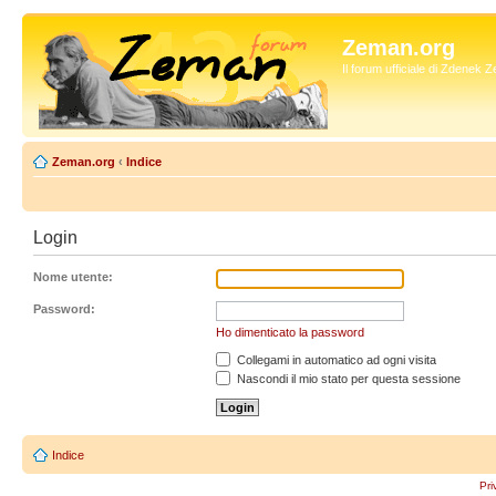
Zeman.org
Il forum ufficiale di Zdenek
Zeman.org
‹
Indice
Login
Nome utente:
Password:
Ho dimenticato la password
Collegami in automatico ad ogni visita
Nascondi il mio stato per questa sessione
Indice
Pri