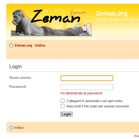
Zeman.org
Il forum ufficiale di Zdenek
Zeman.org
‹
Indice
Login
Nome utente:
Password:
Ho dimenticato la password
Collegami in automatico ad ogni visita
Nascondi il mio stato per questa sessione
Indice
Pri