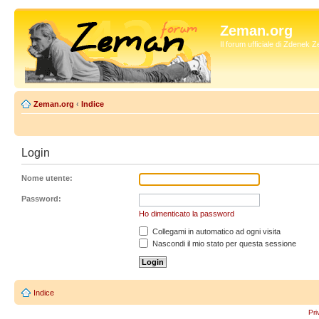
Zeman.org
Il forum ufficiale di Zdenek
Zeman.org
‹
Indice
Login
Nome utente:
Password:
Ho dimenticato la password
Collegami in automatico ad ogni visita
Nascondi il mio stato per questa sessione
Indice
Pri