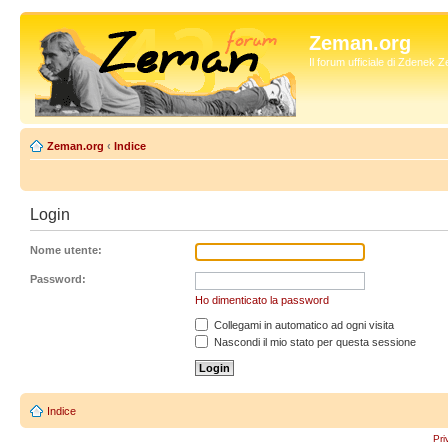
Zeman.org
Il forum ufficiale di Zdenek
Zeman.org
‹
Indice
Login
Nome utente:
Password:
Ho dimenticato la password
Collegami in automatico ad ogni visita
Nascondi il mio stato per questa sessione
Indice
Pri