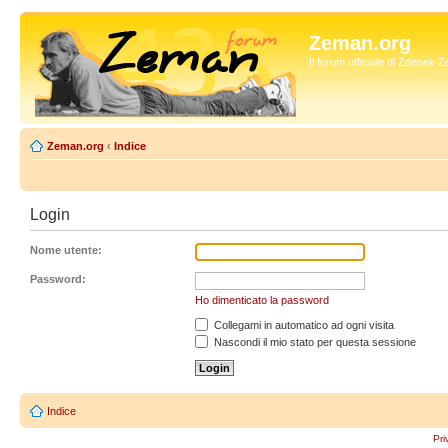
Zeman.org
Il forum ufficiale di Zdenek
Zeman.org
‹
Indice
Login
Nome utente:
Password:
Ho dimenticato la password
Collegami in automatico ad ogni visita
Nascondi il mio stato per questa sessione
Indice
Pri