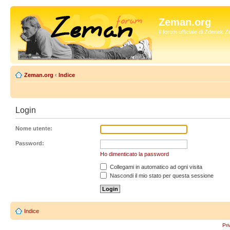
Zeman.org
Il forum ufficiale di Zdenek
Zeman.org
‹
Indice
Login
Nome utente:
Password:
Ho dimenticato la password
Collegami in automatico ad ogni visita
Nascondi il mio stato per questa sessione
Indice
Pri