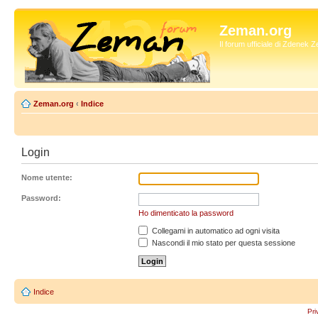
Zeman.org
Il forum ufficiale di Zdenek
Zeman.org
‹
Indice
Login
Nome utente:
Password:
Ho dimenticato la password
Collegami in automatico ad ogni visita
Nascondi il mio stato per questa sessione
Indice
Pri