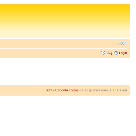
FAQ
Login
Staff
•
Cancella cookie
• Tutti gli orari sono UTC + 1 ora