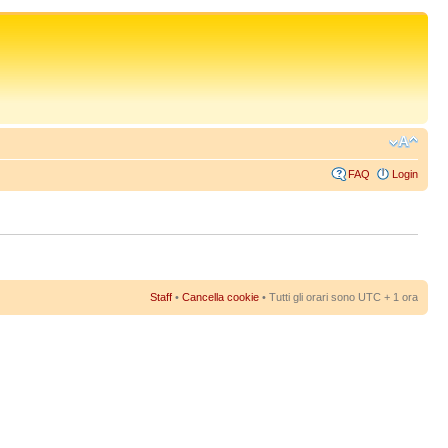
FAQ
Login
Staff
•
Cancella cookie
• Tutti gli orari sono UTC + 1 ora