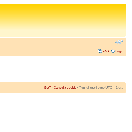
FAQ
Login
Staff
•
Cancella cookie
• Tutti gli orari sono UTC + 1 ora