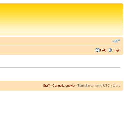
FAQ
Login
Staff
•
Cancella cookie
• Tutti gli orari sono UTC + 1 ora