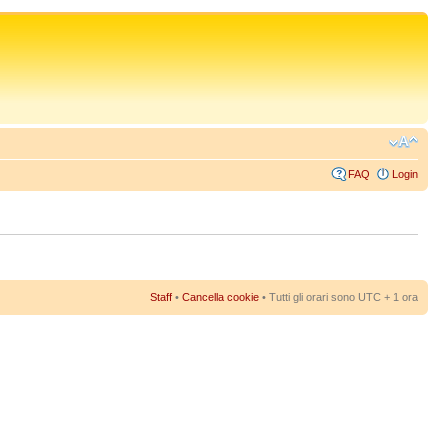
FAQ
Login
Staff
•
Cancella cookie
• Tutti gli orari sono UTC + 1 ora