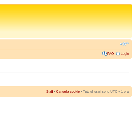
FAQ
Login
Staff
•
Cancella cookie
• Tutti gli orari sono UTC + 1 ora