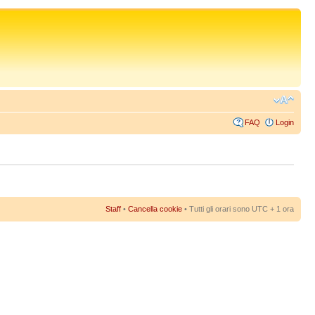
FAQ
Login
Staff
•
Cancella cookie
• Tutti gli orari sono UTC + 1 ora